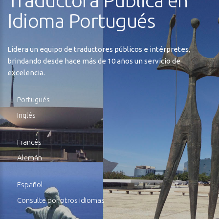
Traductora Pública en
Idioma Portugués
Lidera un equipo de traductores públicos e intérpretes,
brindando desde hace más de 10 años un servicio de
excelencia.
Portugués
Inglés
Francés
Alemán
Español
Consulte por otros idiomas